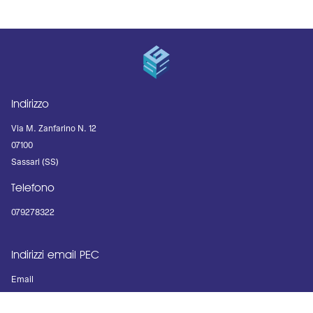
Indirizzo
Via M. Zanfarino N. 12
07100
Sassari (SS)
Telefono
079278322
Indirizzi email PEC
Email
segreteria@geometri.ss.it